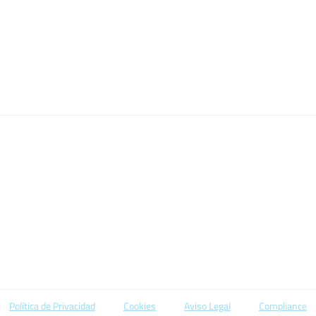
O
EMPRESA
PROYECTOS
COMPLIANCE
ta C,
M
Política de Privacidad
Cookies
Aviso Legal
Compliance