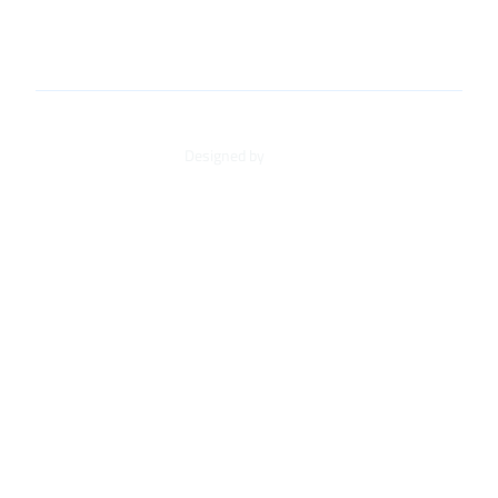
+34 91 498 42 21
loarves@loarves.com
Designed by
AD-DO