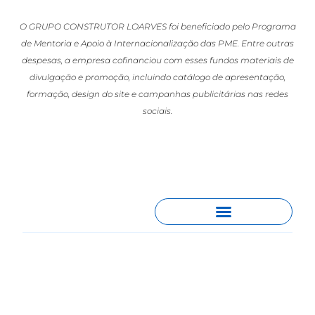
O GRUPO CONSTRUTOR LOARVES foi beneficiado pelo Programa
de Mentoria e Apoio à Internacionalização das PME. Entre outras
despesas, a empresa cofinanciou com esses fundos materiais de
divulgação e promoção, incluindo catálogo de apresentação,
formação, design do site e campanhas publicitárias nas redes
sociais.
España
Gran Vía 57, Planta 9 – Puerta C,
28013, Madrid